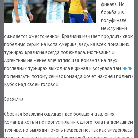
финала. Но
борьба и в
полуфинале
между ними
ожидается ожесточенной. Бразилия мечтает продлить свою
победную серию на Копа Америке, ведь на всех домашних
турнирах Бразилия всегда побеждала. Мотивация и
Аргентины не менее впечатляющая. Команда на двух
последних турнирах выходила в финал и уступала там
Чили
по пенальти, потому сейчас команда хочет наконец поднять
Кубок над своей головой.
Бразилия
Сборная Бразилии ощущает все больше и давления.
Команда хоть и не пропустила ни одного гола на домашнем
турнире, но выглядит очень неуверенно, так как умудрилась
сыграть дважды вничью с Венесуэлой и в четвертьфинале с