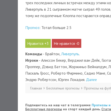
трех последних личных встречах между этими ко
Ливерпуль в 21 сыгранном матче сыграл 49 голов
тому же подопечные Клоппа постараются оправда
Прогноз
: Тотал больше 2.5
3
0
Команды
- Брайтон,
Ливерпуль
.
Игроки
- Алиссон Бекер, Верджил ван Дейк, Гаэт
Проппер, Дэвид Баттон, Жоржиньо Вейналдум, Л
Паскаль Гросс, Роберто Фирмино, Садио Мане, С
Эндрю Робертсон, Юрген Локадия.
Далее
Главная
Бесплатные прогнозы
Прогнозы на фут
Подпишитесь на наш чат в телеграмме
Прогнозы и
Бесплатные прогнозы
на спорт каждый день.
Стати