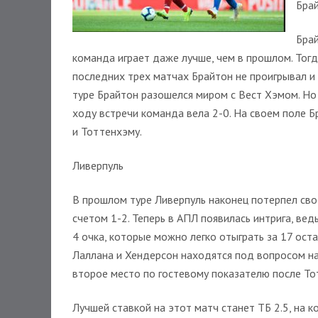
Бра
Брай
команда играет даже лучше, чем в прошлом. Тогд
последних трех матчах Брайтон не проигрывал и 
туре Брайтон разошелся миром с Вест Хэмом. Но 
ходу встречи команда вела 2-0. На своем поле Б
и Тоттенхэму.
Ливерпуль
В прошлом туре Ливерпуль наконец потерпел сво
счетом 1-2. Теперь в АПЛ появилась интрига, ве
4 очка, которые можно легко отыграть за 17 оста
Лаллана и Хендерсон находятся под вопросом на
второе место по гостевому показателю после То
Лучшей ставкой на этот матч станет ТБ 2.5, на 