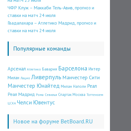
на матч 25 июля
ЧФР Клуж – Маккаби Тель-Авив, прогноз и
ставки на матч 24 июля
Гвадалахара – Атлетико Мадрид, прогноз и
ставки на матч 24 июля
Популярные команды
Барселона
Арсенал
Бавария
Интер
Атлетико
Ливерпуль
Манчестер Сити
Милан
Лацио
Манчестер Юнайтед
Реал
Милан
Наполи
Реал Мадрид
Спартак Москва
Рома
Севилья
Тоттенхем
Челси
Ювентус
ЦСКА
Новое на форуме BetBoard.RU