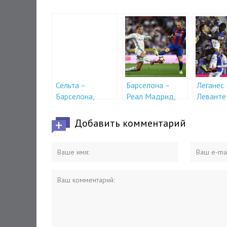
Сельта –
Барселона –
Леганес 
Барселона,
Реал Мадрид,
Леванте
прогноз на матч
прогноз на матч
и ставки
17 апреля
6 мая
7 мая
Добавить комментарий