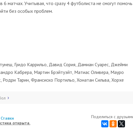
в 6 матчах. Учитывая, что сразу 4 футболиста не смогут помочь
ойти без особых проблем.
нтунеш, Гуидо Каррильо, Давид Сория, Дамиан Суарес, Джейми
еандро Кабрера, Мартин Брэйтуэйт, Матиас Оливера, Мауро
, Родри Тарин, Франсиско Портильо, Хонатан Сильва, Хорхе
бол
Поделиться с друзьями
 Ставки
стика открыта.