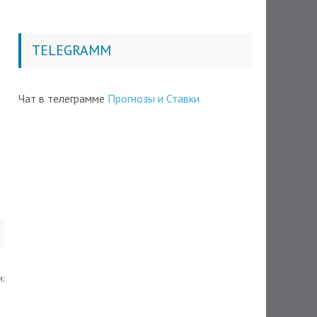
TELEGRAMM
Чат в телеграмме
Прогнозы и Ставки
: