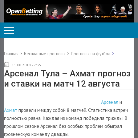
Главная
Бесплатные прогнозы
Прогнозы на футбол
11.08.2018 22:35
Арсенал Тула – Ахмат прогноз
и ставки на матч 12 августа
Арсенал
и
Ахмат
провели между собой 8 матчей. Статистика встреч
полностью равна. Каждая из команд победила трижды. В
прошлом сезоне Арсенал без особых проблем обыграл
грозненскую команду дважды.