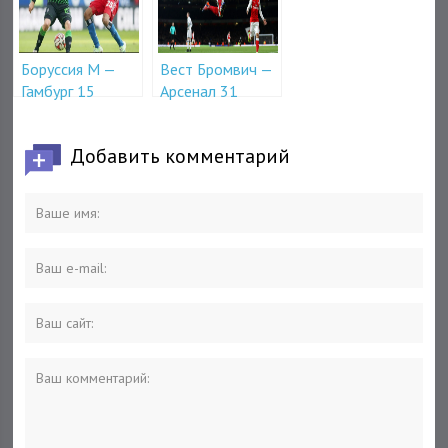
Боруссия М —
Вест Бромвич —
Гамбург 15
Арсенал 31
декабря в 22-30
декабря в 19-30
Добавить комментарий