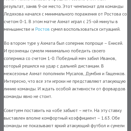
результат, заняв 9-ое место. Этот чемпионат для команды
Ледяхова начался с минимального поражения от Ростова со
счетом 0-1. В этом матче Ахмат играл с 25-ой минуты в
меньшинстве и
Ростов
сумел воспользоваться ситуацией.
Во втором туре у Ахмата был соперник попроще – Енисей.
И грозненцы сумели минимально победить своего
соперника со счетом 1-0. Победный мяч забил Иванов,
который решился на удар с дальней дистанции. В
межсезонье Ахмат пополнили Мусалов, Думбия и Гащенков.
Интересно, что все эти игроки не представляют атакующую
линию команды. И ждать особой активности от форвардов
команды явно не стоит.
Советуем поставить на «обе забьют – нет». На эту ставку
выставлен вполне комфортный коэффициент – 1.63. Обе
команды не показывают яркий атакующий футбол и сумели