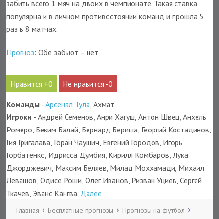
забить всего 1 мяч на двоих в чемпионате. Такая ставка
популярна и в личном противостоянии команд и прошла 5
раз в 8 матчах.
Прогноз
: Обе забьют – нет
0
0
Команды
-
Арсенал Тула
, Ахмат.
Игроки
- Андрей Семенов, Анри Хагуш, Антон Швец, Анхель
Ромеро, Беким Балай, Бернард Бериша, Георгий Костадинов,
Гия Григалава, Горан Чаушич, Евгений Городов, Игорь
Горбатенко, Идрисса Думбия, Кирилл Комбаров, Лука
Джорджевич, Максим Беляев, Милад Моххамади, Михаил
Левашов, Одисе Роши, Олег Иванов, Ризван Уциев, Сергей
Ткачёв, Эванс Кангва.
Далее
Главная
Бесплатные прогнозы
Прогнозы на футбол