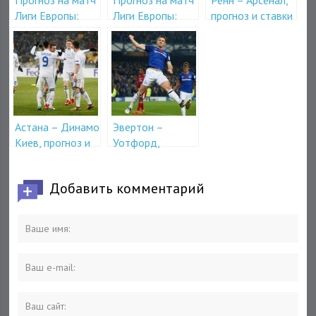
Лиги Европы:
Лиги Европы:
прогноз и ставки
Спортинг –
Зенит Санкт-
на матч ЛЕ 7
Арсенал
Петербург –
марта
Бордо
Астана – Динамо
Эвертон –
Киев, прогноз и
Уотфорд,
ставки на матч
прогноз на матч
29 ноября
10 декабря
Добавить комментарий