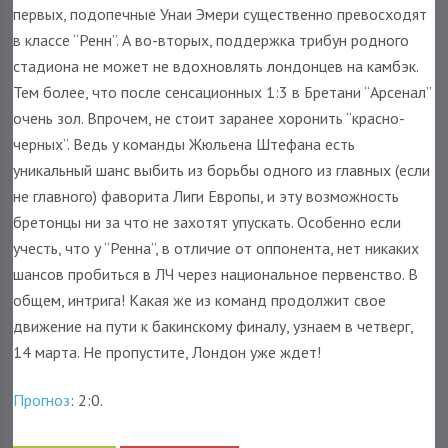
первых, подопечные Унаи Эмери существенно превосходят
в классе “Ренн”. А во-вторых, поддержка трибун родного
стадиона не может не вдохновлять лондонцев на камбэк.
Тем более, что после сенсационных 1:3 в Бретани “Арсенал”
очень зол. Впрочем, не стоит заранее хоронить “красно-
черных”. Ведь у команды Жюльена Штефана есть
уникальный шанс выбить из борьбы одного из главных (если
не главного) фаворита Лиги Европы, и эту возможность
бретонцы ни за что не захотят упускать. Особенно если
учесть, что у “Ренна”, в отличие от оппонента, нет никаких
шансов пробиться в ЛЧ через национальное первенство. В
общем, интрига! Какая же из команд продолжит свое
движение на пути к бакинскому финалу, узнаем в четверг,
14 марта. Не пропустите, Лондон уже ждет!
Прогноз
: 2:0.