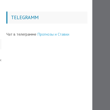
TELEGRAMM
Чат в телеграмме
Прогнозы и Ставки
: