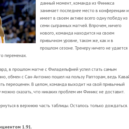
данный момент, команда из Финикса
занимает последнее место в конференции и
имеет в своем активе всего одну победу из
семи сыгранных матчей. Впрочем, ничего
нового, команда находится на своем
привычном уровне, таком же, как и в
прошлом сезоне. Тренеру ничего не удается
то переменах.
ард, в прошлом матче с Филадельфией успел стать самым
но, обмен с Сан-Антонио пошел на пользу Рапторам, ведь Кава
ыть переоценен. В целом, команда выходит на свой привычный
 можно сказать, что никаких проблем им Финикс не доставит.
ернуться в верхнюю часть таблицы. Осталось только дождаться.
ициентом 1.91.