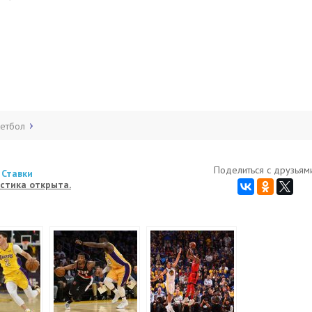
кетбол
Поделиться с друзьями
 Ставки
стика открыта.