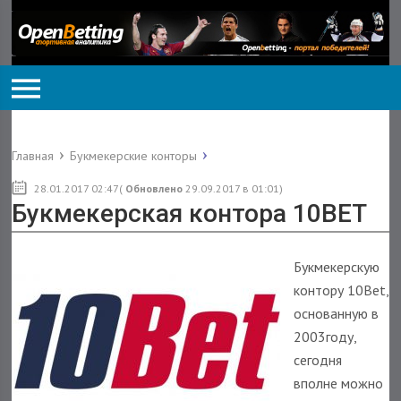
Главная
Букмекерские конторы
28.01.2017 02:47(
Обновлено
29.09.2017 в 01:01)
Букмекерская контора 10BET
Букмекерскую
контору 10Bet,
основанную в
2003году,
сегодня
вполне можно