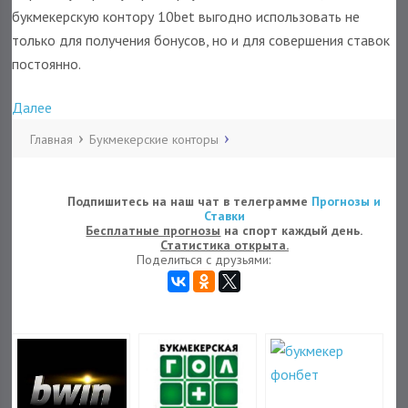
букмекерскую контору 10bet выгодно использовать не
только для получения бонусов, но и для совершения ставок
постоянно.
Далее
Главная
Букмекерские конторы
Подпишитесь на наш чат в телеграмме
Прогнозы и
Ставки
Бесплатные прогнозы
на спорт каждый день.
Статистика открыта.
Поделиться с друзьями: