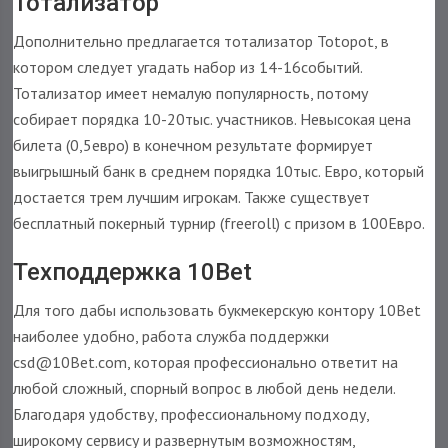
Тотализатор
Дополнительно предлагается тотализатор Totopot, в
котором следует угадать набор из 14-16событий.
Тотализатор имеет немалую популярность, потому
собирает порядка 10-20тыс. участников. Невысокая цена
билета (0,5евро) в конечном результате формирует
выигрышный банк в среднем порядка 10тыс. Евро, который
достается трем лучшим игрокам. Также существует
бесплатный покерный турнир (freeroll) с призом в 100Евро.
Техподдержка 10Bet
Для того дабы использовать букмекерскую контору 10Bet
наиболее удобно, работа служба поддержки
csd@10Bet.com
, которая профессионально ответит на
любой сложный, спорный вопрос в любой день недели.
Благодаря удобству, профессиональному подходу,
широкому сервису и развернутым возможностям,