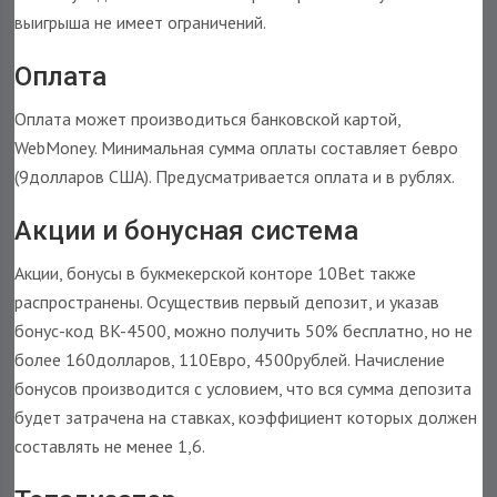
выигрыша не имеет ограничений.
Оплата
Оплата может производиться банковской картой,
WebMoney. Минимальная сумма оплаты составляет 6евро
(9долларов США). Предусматривается оплата и в рублях.
Акции и бонусная система
Акции, бонусы в букмекерской конторе 10Bet также
распространены. Осуществив первый депозит, и указав
бонус-код BK-4500, можно получить 50% бесплатно, но не
более 160долларов, 110Евро, 4500рублей. Начисление
бонусов производится с условием, что вся сумма депозита
будет затрачена на ставках, коэффициент которых должен
составлять не менее 1,6.