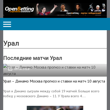
Урал
Последние матчи Урал
09.08.2018
Урал – Динамо Москва прогноз и ставки на матч 10 августа
Урал и Динамо сыграли между собой 19 матчей. Больше всего
побед у московского Динамо – 11. У Урала всего 4....