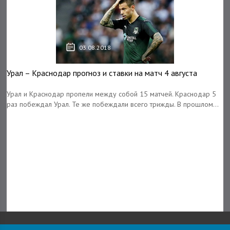
03.08.2018
Урал – Краснодар прогноз и ставки на матч 4 августа
Урал и Краснодар пропели между собой 15 матчей. Краснодар 5
раз побеждал Урал. Те же побеждали всего трижды. В прошлом...