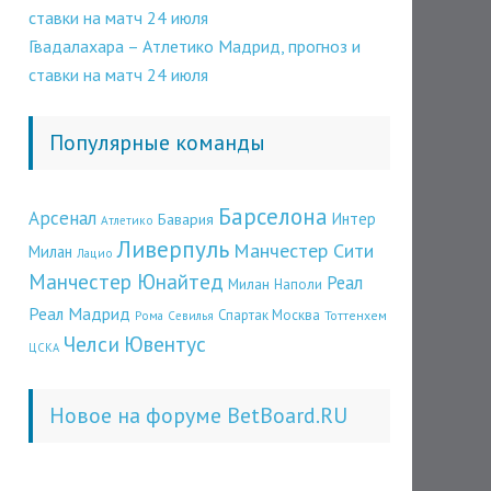
ставки на матч 24 июля
Гвадалахара – Атлетико Мадрид, прогноз и
ставки на матч 24 июля
Популярные команды
Барселона
Арсенал
Бавария
Интер
Атлетико
Ливерпуль
Манчестер Сити
Милан
Лацио
Манчестер Юнайтед
Реал
Милан
Наполи
Реал Мадрид
Спартак Москва
Рома
Севилья
Тоттенхем
Челси
Ювентус
ЦСКА
Новое на форуме BetBoard.RU