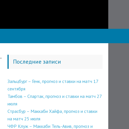
Последние записи
Зальцбург – Генк, прогноз и ставки на матч 17
сентября
Тамбов – Спартак, прогноз и ставки на матч 27
июля
Страсбур – Маккаби Хайфа, прогноз и ставки
на матч 25 июля
ЧФР Клуж – Маккаби Тель-Авив, прогноз и