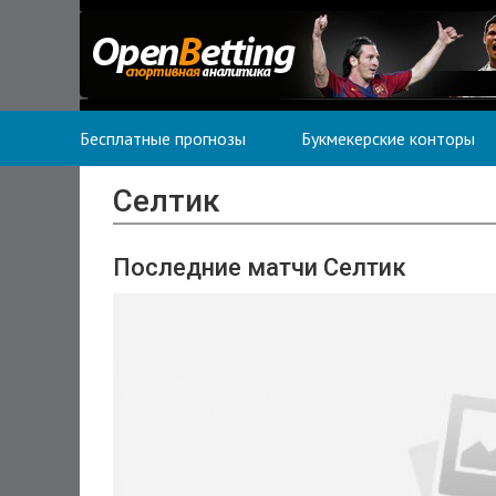
Бесплатные прогнозы
Букмекерские конторы
Селтик
Последние матчи Селтик