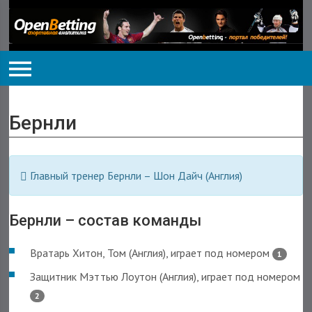
Бернли
Главный тренер Бернли – Шон Дайч (Англия)
Бернли – cостав команды
Вратарь Хитон, Том (Англия), играет под номером
1
Защитник Мэттью Лоутон (Англия), играет под номером
2