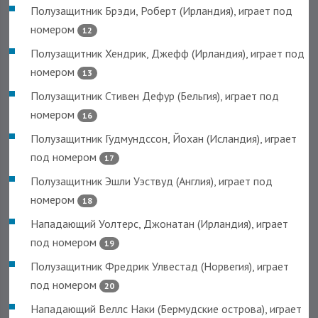
Полузащитник Брэди, Роберт (Ирландия), играет под
номером
12
Полузащитник Хендрик, Джефф (Ирландия), играет под
номером
13
Полузащитник Стивен Дефур (Бельгия), играет под
номером
16
Полузащитник Гудмундссон, Йохан (Исландия), играет
под номером
17
Полузащитник Эшли Уэствуд (Англия), играет под
номером
18
Нападающий Уолтерс, Джонатан (Ирландия), играет
под номером
19
Полузащитник Фредрик Улвестад (Норвегия), играет
под номером
20
Нападающий Веллс Наки (Бермудские острова), играет