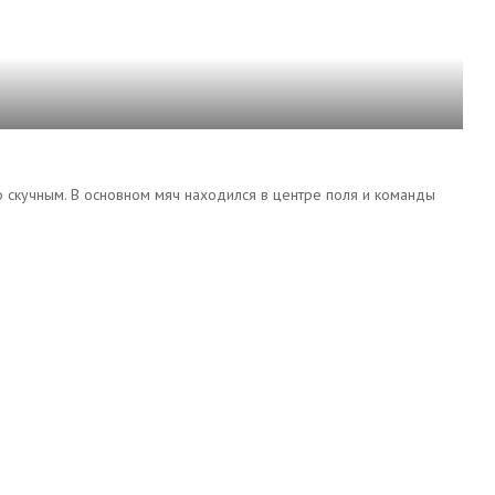
скучным. В основном мяч находился в центре поля и команды