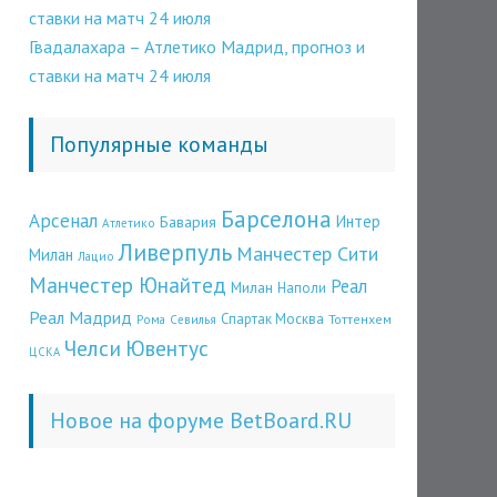
ставки на матч 24 июля
Гвадалахара – Атлетико Мадрид, прогноз и
ставки на матч 24 июля
Популярные команды
Барселона
Арсенал
Бавария
Интер
Атлетико
Ливерпуль
Манчестер Сити
Милан
Лацио
Манчестер Юнайтед
Реал
Милан
Наполи
Реал Мадрид
Спартак Москва
Рома
Севилья
Тоттенхем
Челси
Ювентус
ЦСКА
Новое на форуме BetBoard.RU