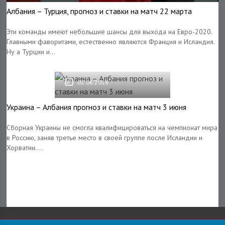
Албания – Турция, прогноз и ставки на матч 22 марта
Эти команды имеют небольшие шансы для выхода на Евро-2020.
Главными фаворитами, естественно являются Франция и Исландия.
Ну а Турции и...
02.06.2018
Украина – Албания прогноз и ставки на матч 3 июня
Сборная Украины не смогла квалифицироваться на чемпионат мира
в Россию, заняв третье место в своей группе после Исландии и
Хорватии....