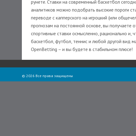
рунете. Ставки на современный баскетбол сегодн
аналитиков можно подобрать высокие пороги ст
переводе с капперского на игроцкий (или общече
прогнозам на постоянной основе, вы получаете
спортивные ставки осмысленно, рационально и, ч
баскетбол, футбол, теннис и любой другой вид 
OpenBetting – и вы будете в стабильном плюсе!
© 2026 Все права защищены