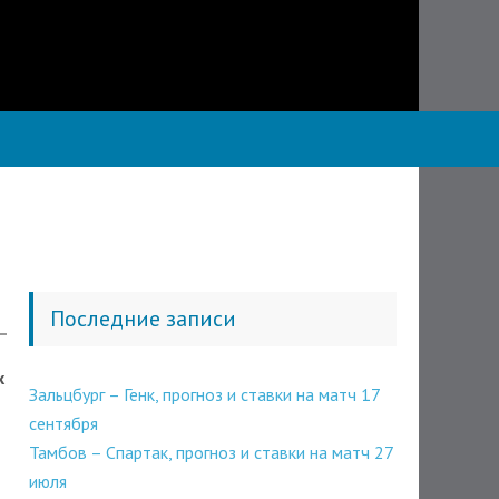
Последние записи
х
Зальцбург – Генк, прогноз и ставки на матч 17
сентября
Тамбов – Спартак, прогноз и ставки на матч 27
июля