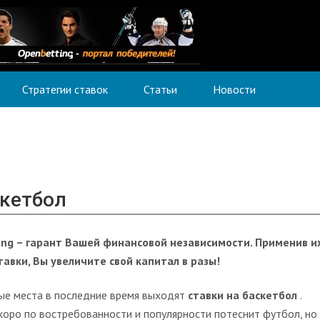
Стратегии ставок
Статьи
Новости
скетбол
ing – гарант Вашей финансовой независимости. Применив и
тавки, Вы увеличите свой капитал в разы!
вые места в последние время выходят
ставки на баскетбол
.
скоро по востребованности и популярности потеснит футбол, но