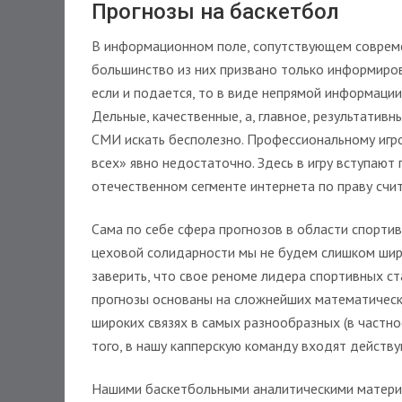
Прогнозы на баскетбол
В информационном поле, сопутствующем соврем
большинство из них призвано только информирова
если и подается, то в виде непрямой информации
Дельные, качественные, а, главное, результатив
СМИ искать бесполезно. Профессиональному игро
всех» явно недостаточно. Здесь в игру вступаю
отечественном сегменте интернета по праву счи
Сама по себе сфера прогнозов в области спортив
цеховой солидарности мы не будем слишком широ
заверить, что свое реноме лидера спортивных ст
прогнозы основаны на сложнейших математически
широких связях в самых разнообразных (в частно
того, в нашу капперскую команду входят действ
Нашими баскетбольными аналитическими материал