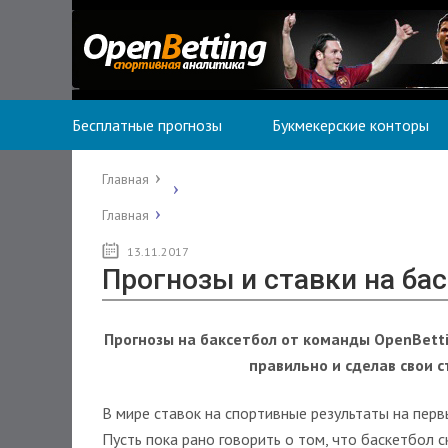
Бесплатные прогнозы
Букмекерские конторы
Главная
Главная
13.11.2017
Прогнозы и ставки на ба
Прогнозы на баксетбол от команды OpenBett
правильно и сделав свои с
В мире ставок на спортивные результаты на пер
Пусть пока рано говорить о том, что баскетбол 