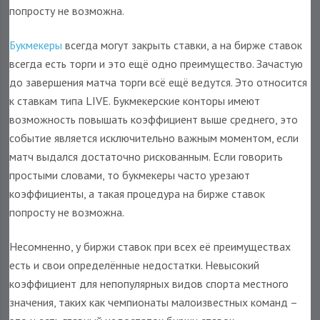
попросту не возможна.
Букмекеры
всегда могут закрыть ставки, а на бирже ставок
всегда есть торги и это ещё одно преимущество. Зачастую
до завершения матча торги всё ещё ведутся. Это относится
к ставкам типа LIVE. Букмекерские конторы имеют
возможность повышать коэффициент выше среднего, это
событие является исключительно важным моментом, если
матч выдался достаточно рискованным. Если говорить
простыми словами, то букмекеры часто урезают
коэффициенты, а такая процедура на бирже ставок
попросту не возможна.
Несомненно, у биржи ставок при всех её преимуществах
есть и свои определённые недостатки. Невысокий
коэффициент для непопулярных видов спорта местного
значения, таких как чемпионаты малоизвестных команд –